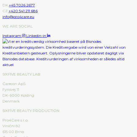
DK
+45 7026 2677
CZ
+420 541 211 686
info@pro4care.eu
WE ARE SOCIAL
Instagram
Linkedin-in
SIXFIVE BEAUTY LAB
Carecon ApS
Fynsvej 11
DK-6000 Kolding
Denmark
SIXFIVE BEAUTY PRODUCTION
Pro4Care s.r.o.
Viniční 82
615 00 Brno