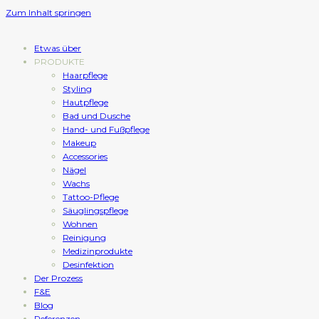
Zum Inhalt springen
Etwas über
PRODUKTE
Haarpflege
Styling
Hautpflege
Bad und Dusche
Hand- und Fußpflege
Makeup
Accessories
Nägel
Wachs
Tattoo-Pflege
Säuglingspflege
Wohnen
Reinigung
Medizinprodukte
Desinfektion
Der Prozess
F&E
Blog
Referenzen