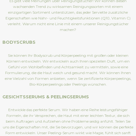
Es gibt viele Meinungen über Reinigungstücher! Wir können diesen
wachsenden Trend zu wirksamen Reinigungssorten mit einem
einzigartigen Sortiment unterstützen, das jeder Serviette zusätzliche
Eigenschaften wie Nähr- und Feuchtigkeitsfunktionen (Q10, Vitamin C)
verleiht. Warum nicht eine Linie mit einem unserer Reinigungstücher
machen?
BODYSCRUBS
Sie können Ihr Bodyscrub und Körperpeeling mit großen oder kleinen
Körnern entwickeln. Wir entwickeln auch Ihren speziellen Duft, um ein
Gefühl von Wohlbefinden und Achtsamkeit zu vermitteln, sowie eine
Formulierung, die die Haut weich und gesund macht. Wir können Ihnen
eine Vielzahl von Formen anbieten, wenn Sie zertifizierte Körperpeelings,
Bio-Körperpeelings oder Peelings wünschen.
GESICHTSSERUMS & PEELINGSERUMS
Entwickle das perfekte Serum. Wir haben eine Reihe leistungsfähiger
Formeln, die ihr Versprechen, die Haut mit einer leichten Textur, die sich
beim Auftragen und Aufziehen ohne Probleme seidig anfühlt. Teilen Sie
uns die Eigenschaften mit, die Sie bevorzugen, und wir können die perfekte
Form entwickeln. Unser Peeling-Serum wirkt wie Magie, fühlt sich sanft