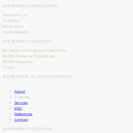
SIXFIVE BEAUTY PRODUCTION
Pro4Care s.r.o.
Viniční 84
615 00 Brno
Czech Republic
SIXFIVE BEAUTY SOURCING
15F, Richful International Trade Plaza,
No.258 Zhong He Zhong Road,
31003 Hangzhou,
China
© 2018 SIXFIVE. ALL RIGHTS RESERVED
About
Products
Services
R&D
References
Contact
SIXFIVE BEAUTY GROUP DK