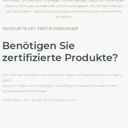
entwickelt, um die Haut zu pflegen und ein seidiges Gefühl zu hinterlassen.
Warum nicht das wundervolle Gefühl weitergeben, das Sie beim Besuch
des Spas haben? Zertifizierte und organische Formularen sind ebenfalls
erhältlich.
PRODUKTE MIT ZERTIFIZIERUNGEN
Benötigen Sie
zertifizierte Produkte?
Wir nehmen Ihre Ideen auf und setzen diese in fertige Produkte um; ganz
gleich,
ob es sich dabei um Haarpflege, Hautpflege, Farbkosmetik oder andere
Körperpflegemittel handelt.
Unser Know-how bringt Ihre Produkte voran.