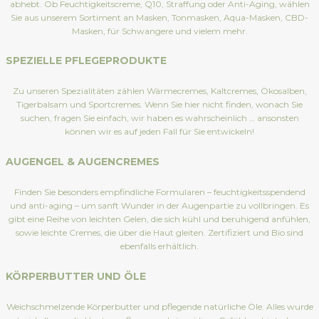
abhebt. Ob Feuchtigkeitscreme, Q10, Straffung oder Anti-Aging, wählen
Sie aus unserem Sortiment an Masken, Tonmasken, Aqua-Masken, CBD-
Masken, für Schwangere und vielem mehr.
SPEZIELLE PFLEGEPRODUKTE
Zu unseren Spezialitäten zählen Wärmecremes, Kaltcremes, Ökosalben,
Tigerbalsam und Sportcremes. Wenn Sie hier nicht finden, wonach Sie
suchen, fragen Sie einfach, wir haben es wahrscheinlich … ansonsten
können wir es auf jeden Fall für Sie entwickeln!
AUGENGEL & AUGENCREMES
Finden Sie besonders empfindliche Formularen – feuchtigkeitsspendend
und anti-aging – um sanft Wunder in der Augenpartie zu vollbringen. Es
gibt eine Reihe von leichten Gelen, die sich kühl und beruhigend anfühlen,
sowie leichte Cremes, die über die Haut gleiten. Zertifiziert und Bio sind
ebenfalls erhältlich.
KÖRPERBUTTER UND ÖLE
Weichschmelzende Körperbutter und pflegende natürliche Öle. Alles wurde