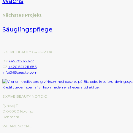
Wachs
Nächstes Projekt
Säuglingspflege
SIXFIVE BEAUTY GROUP DK
DK
+45 7026 2677
CZ
+420 541 211 686
info@65beauty.com
SIXFIVE BEAUTY NORDIC
Fynsvej 11
DK-6000 Kolding
Denmark
WE ARE SOCIAL