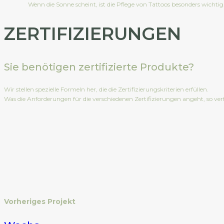
Wenn die Sonne scheint, ist die Pflege von Tattoos besonders wichtig
ZERTIFIZIERUNGEN
Sie benötigen zertifizierte Produkte?
Wir stellen spezielle Formeln her, die die Zertifizierungskriterien erfüllen.
Was die Anforderungen für die verschiedenen Zertifizierungen angeht, so ve
Vorheriges Projekt