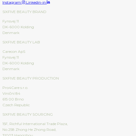
Instagram
Linkedin-in
SIXFIVE BEAUTY BRAND
Fynsvej 11
DK-6000 Kolding
Denmark
SIXFIVE BEAUTY LAB
Carecon ApS
Fynsvej 11
DK-6000 Kolding
Denmark
SIXFIVE BEAUTY PRODUCTION
Pro4Care s.r.o.
Viniční 84
615 00 Brno
Czech Republic
SIXFIVE BEAUTY SOURCING
15F, Richful International Trade Plaza,
No.258 Zhong He Zhong Road,
31003 Hangzhou,