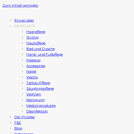
Zum Inhalt springen
Etwas über
PRODUKTE
Haarpflege
Styling
Hautpflege
Bad und Dusche
Hand- und Fußpflege
Makeup
Accessories
Nägel
Wachs
Tattoo-Pflege
Säuglingspflege
Wohnen
Reinigung
Medizinprodukte
Desinfektion
Der Prozess
F&E
Blog
Referenzen